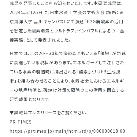
成果を発表したことをお知らせいたします。本研究成果は、
2024年5月25日に、日本水産工学会の学術大会（場所：東
京海洋大学 品川キャンパス）にて演題「P2G廃酸素の活用
を想定した酸素曝気とウルトラファインバブルによるウニ蓄
養実験」として発表されました。
日本では、この20～30年で海の森ともいえる「藻場」が急速
に衰退している現状があります。エネルギーとして注目され
ている水素の製造時に排出される「酸素」と「UFB生成技
術」を組み合わせることにより、水素社会におけるエネルギ
ーの地産地消と、磯焼け対策の駆除ウニの活用を両立する
研究成果となります。
▼詳細はプレスリリースをご覧ください
PR TIMES
https://prtimes.jp/main/html/rd/p/000000018.00